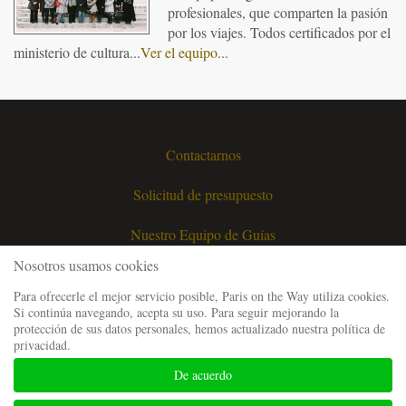
profesionales, que comparten la pasión
por los viajes. Todos certificados por el
ministerio de cultura...
Ver el equipo...
Contactarnos
Solicitud de presupuesto
Nuestro Equipo de Guías
Nosotros usamos cookies
Preguntas Frecuentes
Para ofrecerle el mejor servicio posible, Paris on the Way utiliza cookies.
Si continúa navegando, acepta su uso. Para seguir mejorando la
Menciones Legales
protección de sus datos personales, hemos actualizado nuestra política de
privacidad.
Condiciones Generales de Venta
De acuerdo
Mapa del sitio